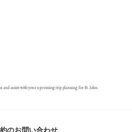
ホーム
ゲストレビュー | カポック ヴィラ セントジョン
セントジョン島の物語 | 島の歴史と旅のヒント | カポックヴィ
向けヴィラレンタル | セントジョン島（米領バージン諸島） |
すべての物件
▾
カポックヴィラについて | セントジョンの家族経営のレンタル
お問い合わせ | カポックヴィラ
as and assist with your upcoming trip planning for St. John.
ントジョン島への持ち物｜パッキングのヒント｜カポックヴィ
レンタルポリシー | カポックヴィラ セントジョン
＆エクスカーション | セントジョン島（米領バージン諸島） |
予約のお問い合わせ