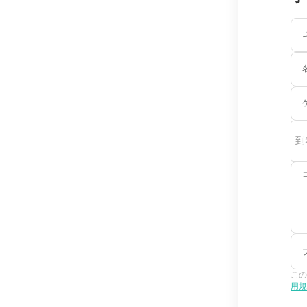
E
到
この
用規