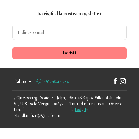
Iscriviti alla nostra newsletter
Iscriviti
Italiano
1-607-624-3784
5 Glucksburg Estate, St. John,
©
2026
Kapok Villas of St. John
VI, U. S. Isole Vergini 00839
.
Tutti i diritti riservati
- Offerto
Email
:
da
Lodgify
islandkimhart@gmail.com