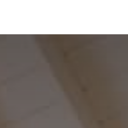
Inicio
Reseñas
Acerca de San Juan
Grandes grupos
Todas las propiedades
▾
Sobre nosotros
Contáctenos
Artículos que puedes necesitar para tu v
Políticas de alquiler
Información sobre alquiler de embarcaciones